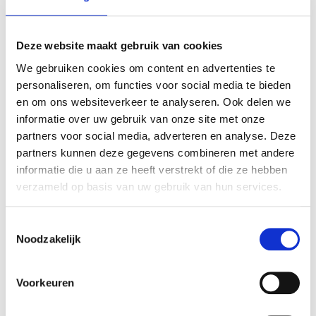
Het is belangrijk om u te realiseren dat er bij het
kappen van een boom, boomwortels en een
Deze website maakt gebruik van cookies
boomstronk achterblijven. Sommige van onze klanten
We gebruiken cookies om content en advertenties te
kiezen ervoor om deze boomstronk te behouden,
personaliseren, om functies voor social media te bieden
bijvoorbeeld als een speelplek voor jonge kinderen.
en om ons websiteverkeer te analyseren. Ook delen we
Onze collega's van Totaaltuin Brabant kunnen een
informatie over uw gebruik van onze site met onze
prachtig tuinontwerp maken dat de boomstronk op
partners voor social media, adverteren en analyse. Deze
natuurlijke wijze in uw tuin verwerkt. Wilt u toch
partners kunnen deze gegevens combineren met andere
liever van de stronk en de boomwortels af? Dan
informatie die u aan ze heeft verstrekt of die ze hebben
beschikken wij over een freesmachine waarmee we
verzameld op basis van uw gebruik van hun services.
ook deze laatste resten kunnen verwijderen.
Boom laten kappen? Neem
Toestemmingsselectie
Noodzakelijk
contact op met Totaalboom
Brabant
Voorkeuren
Bomen kappen is een vak apart. Onze