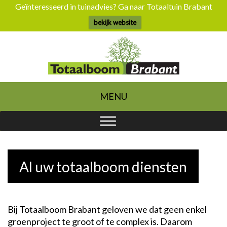
Geïnteresseerd in tuinadvies? Ga naar Totaaltuin Brabant
bekijk website
Skip
to
content
MENU
Al uw totaalboom diensten
Bij Totaalboom Brabant geloven we dat geen enkel
groenproject te groot of te complex is. Daarom