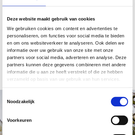
effectieve verwijdering en voorkomt verdere
overlast.
Meer lezen?
Deze website maakt gebruik van cookies
Bomen planten
We gebruiken cookies om content en advertenties te
personaliseren, om functies voor social media te bieden
Op zoek naar nieuwe aanplant voor uw groene
en om ons websiteverkeer te analyseren. Ook delen we
ruimte? Vertrouw op onze expertise bij het planten
informatie over uw gebruik van onze site met onze
van bomen. Wij adviseren u graag over geschikte
partners voor social media, adverteren en analyse. Deze
soorten en verzorgen het plantproces van begin tot
partners kunnen deze gegevens combineren met andere
eind.
Meer informatie?
informatie die u aan ze heeft verstrekt of die ze hebben
verzameld op basis van uw gebruik van hun services.
Toestemmingsselectie
Noodzakelijk
Voorkeuren